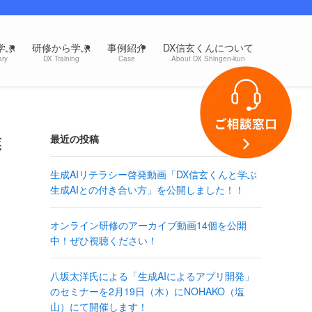
学ぶ
研修から学ぶ
事例紹介
DX信玄くんについて
ary
DX Training
Case
About DX Shingen-kun
業
最近の投稿
生成AIリテラシー啓発動画「DX信玄くんと学ぶ
生成AIとの付き合い方」を公開しました！！
オンライン研修のアーカイブ動画14個を公開
中！ぜひ視聴ください！
八坂太洋氏による「生成AIによるアプリ開発」
のセミナーを2月19日（木）にNOHAKO（塩
山）にて開催します！