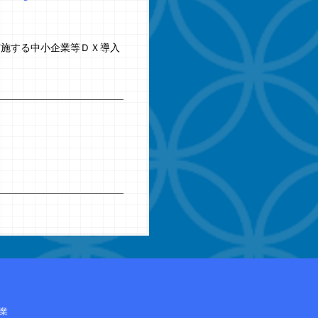
実施する中小企業等ＤＸ導入
。
業