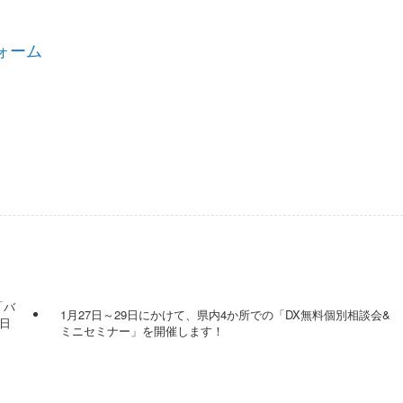
ォーム
「バ
1月27日～29日にかけて、県内4か所での「DX無料個別相談会&
日
ミニセミナー」を開催します！