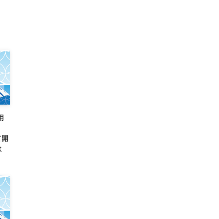
用
て開
歓