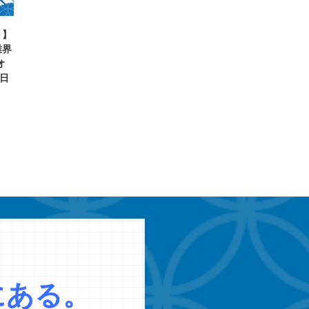
り】
業界
オ
4日
にある。