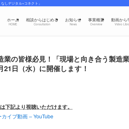
まなしデジタル×コネクト」
ホーム
相談からはじめる
お知らせ
事業概要
動画から
HOME
Consultation
News
Overview
Video Libr
造業の皆様必見！「現場と向き合う製造
月21日（水）に開催します！
は下記より視聴いただけます。
ブ動画 – YouTube